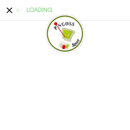
LOADING
PINGOSS News #يحدث_الآن Blog
الشرق الأوسط: باريس قلقة من تداعيات
حرب بين الولايات المتحدة وإيران على لبنان
Added on 2025-09-04 10:08 AM